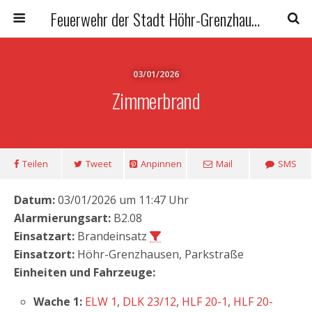
Feuerwehr der Stadt Höhr-Grenzhausen
03/01/2026
Zimmerbrand
Teilen
Tweet
Anpinnen
Mail
SMS
Datum:
03/01/2026 um 11:47 Uhr
Alarmierungsart:
B2.08
Einsatzart:
Brandeinsatz
Einsatzort:
Höhr-Grenzhausen, Parkstraße
Einheiten und Fahrzeuge:
Wache 1:
ELW 1
,
DLK 23/12
,
HLF 20-1
,
HLF 20-