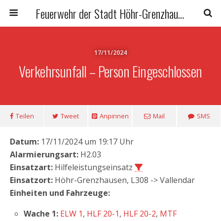
Feuerwehr der Stadt Höhr-Grenzhausen
17/11/2024
Verkehrsunfall – Person Eingeschlossen
Teilen
Tweet
Anpinnen
Mail
SMS
Datum:
17/11/2024 um 19:17 Uhr
Alarmierungsart:
H2.03
Einsatzart:
Hilfeleistungseinsatz
Einsatzort:
Höhr-Grenzhausen, L308 -> Vallendar
Einheiten und Fahrzeuge:
Wache 1:
ELW 1
,
HLF 20-1
,
HLF 20-2
,
MTF