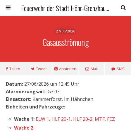
Feuerwehr der Stadt Höhr-Grenzhausen
27/06/2026
Gasausströmung
Teilen
Tweet
Anpinnen
Mail
SMS
Datum:
27/06/2026 um 12:49 Uhr
Alarmierungsart:
G3.03
Einsatzort:
Kammerforst, Im Hähnchen
Einheiten und Fahrzeuge:
Wache 1:
ELW 1
,
HLF 20-1
,
HLF 20-2
,
MTF
,
FEZ
Wache 2