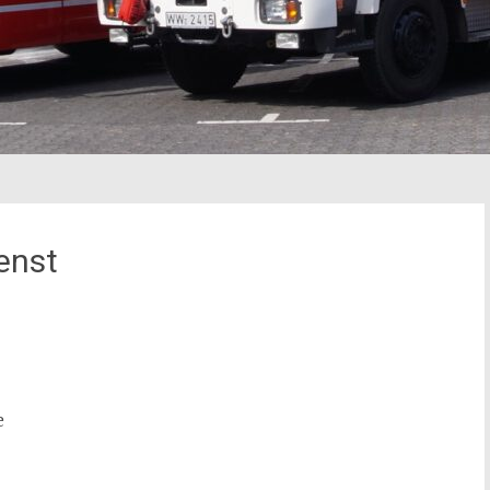
enst
e