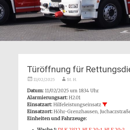
Türöffnung für Rettungsdi
11/02/2025
St. H.
Datum:
11/02/2025 um 18:34 Uhr
Alarmierungsart:
H2.01
Einsatzart:
Hilfeleistungseinsatz
Einsatzort:
Höhr-Grenzhausen, Juchaczstraß
Einheiten und Fahrzeuge:
Wache 1:
DLK 23/12
,
HLF 20-1
,
HLF 20-2