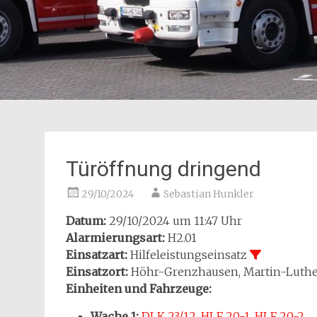
Türöffnung dringend
29/10/2024
Sebastian Hunkler
Datum:
29/10/2024 um 11:47 Uhr
Alarmierungsart:
H2.01
Einsatzart:
Hilfeleistungseinsatz
Einsatzort:
Höhr-Grenzhausen, Martin-Luther
Einheiten und Fahrzeuge:
Wache 1:
DLK 23/12
,
HLF 20-1
,
HLF 20-2