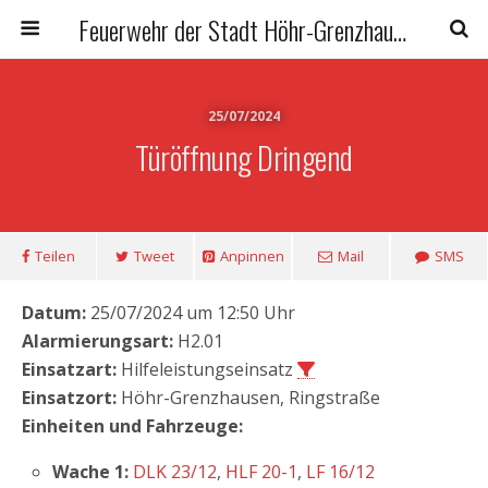
Feuerwehr der Stadt Höhr-Grenzhausen
25/07/2024
Türöffnung Dringend
Teilen
Tweet
Anpinnen
Mail
SMS
Datum:
25/07/2024 um 12:50 Uhr
Alarmierungsart:
H2.01
Einsatzart:
Hilfeleistungseinsatz
Einsatzort:
Höhr-Grenzhausen, Ringstraße
Einheiten und Fahrzeuge:
Wache 1:
DLK 23/12
,
HLF 20-1
,
LF 16/12