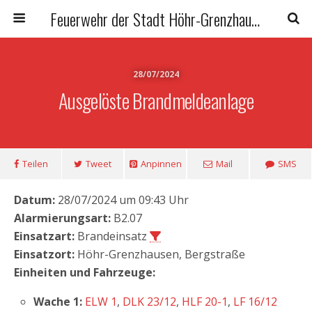
Feuerwehr der Stadt Höhr-Grenzhausen
28/07/2024
Ausgelöste Brandmeldeanlage
Teilen
Tweet
Anpinnen
Mail
SMS
Datum:
28/07/2024 um 09:43 Uhr
Alarmierungsart:
B2.07
Einsatzart:
Brandeinsatz
Einsatzort:
Höhr-Grenzhausen, Bergstraße
Einheiten und Fahrzeuge:
Wache 1:
ELW 1
,
DLK 23/12
,
HLF 20-1
,
LF 16/12