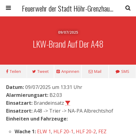
Feuerwehr der Stadt Höhr-Grenzhausen
09/07/2025
LKW-Brand Auf Der A48
Teilen
Tweet
Anpinnen
Mail
SMS
Datum:
09/07/2025 um 13:31 Uhr
Alarmierungsart:
B2.03
Einsatzart:
Brandeinsatz
Einsatzort:
A48 -> Trier -> NA-PA Albrechtshof
Einheiten und Fahrzeuge:
Wache 1:
ELW 1
,
HLF 20-1
,
HLF 20-2
,
FEZ