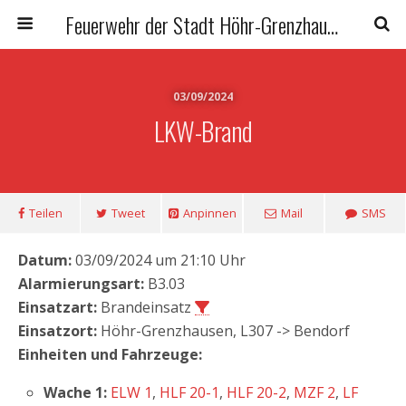
Feuerwehr der Stadt Höhr-Grenzhausen
03/09/2024
LKW-Brand
Teilen
Tweet
Anpinnen
Mail
SMS
Datum:
03/09/2024 um 21:10 Uhr
Alarmierungsart:
B3.03
Einsatzart:
Brandeinsatz
Einsatzort:
Höhr-Grenzhausen, L307 -> Bendorf
Einheiten und Fahrzeuge:
Wache 1:
ELW 1
,
HLF 20-1
,
HLF 20-2
,
MZF 2
,
LF