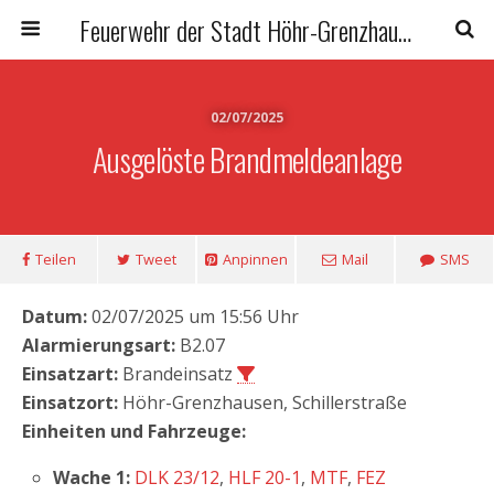
Feuerwehr der Stadt Höhr-Grenzhausen
02/07/2025
Ausgelöste Brandmeldeanlage
Teilen
Tweet
Anpinnen
Mail
SMS
Datum:
02/07/2025 um 15:56 Uhr
Alarmierungsart:
B2.07
Einsatzart:
Brandeinsatz
Einsatzort:
Höhr-Grenzhausen, Schillerstraße
Einheiten und Fahrzeuge:
Wache 1:
DLK 23/12
,
HLF 20-1
,
MTF
,
FEZ