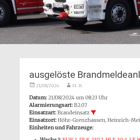
ausgelöste Brandmeldean
21/08/2024
St. H.
Datum:
21/08/2024 um 08:23 Uhr
Alarmierungsart:
B2.07
Einsatzart:
Brandeinsatz
Einsatzort:
Höhr-Grenzhausen, Heinrich-Meis
Einheiten und Fahrzeuge:
Wache 1:
ELW 1
,
DLK 23/12
,
HLF 20-1
,
LF 1