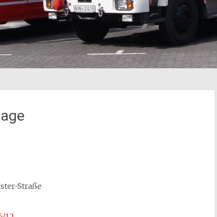
lage
ter-Straße
6/12