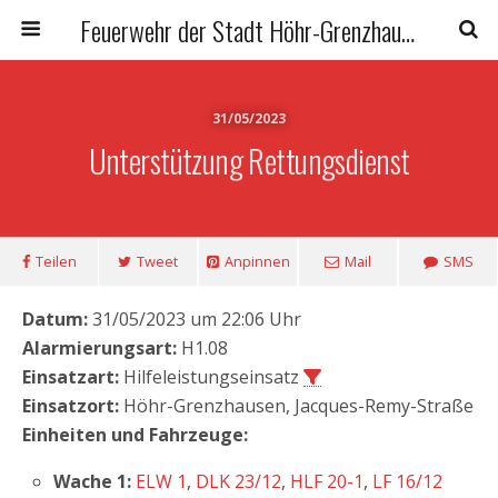
Feuerwehr der Stadt Höhr-Grenzhausen
31/05/2023
Unterstützung Rettungsdienst
Teilen
Tweet
Anpinnen
Mail
SMS
Datum:
31/05/2023 um 22:06 Uhr
Alarmierungsart:
H1.08
Einsatzart:
Hilfeleistungseinsatz
Einsatzort:
Höhr-Grenzhausen, Jacques-Remy-Straße
Einheiten und Fahrzeuge:
Wache 1:
ELW 1
,
DLK 23/12
,
HLF 20-1
,
LF 16/12