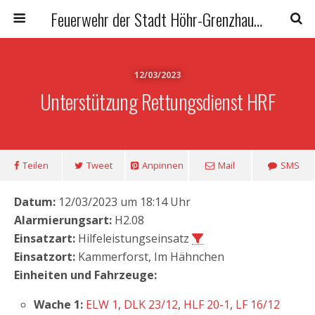
Feuerwehr der Stadt Höhr-Grenzhausen
12/03/2023
Unterstützung Rettungsdienst HRF
Teilen
Tweet
Anpinnen
Mail
SMS
Datum:
12/03/2023 um 18:14 Uhr
Alarmierungsart:
H2.08
Einsatzart:
Hilfeleistungseinsatz
Einsatzort:
Kammerforst, Im Hähnchen
Einheiten und Fahrzeuge:
Wache 1:
ELW 1
,
DLK 23/12
,
HLF 20-1
,
LF 16/12