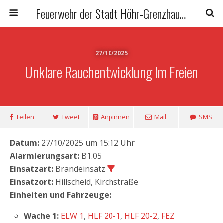
Feuerwehr der Stadt Höhr-Grenzhausen
27/10/2025
Unklare Rauchentwicklung Im Freien
Teilen
Tweet
Anpinnen
Mail
SMS
Datum:
27/10/2025 um 15:12 Uhr
Alarmierungsart:
B1.05
Einsatzart:
Brandeinsatz
Einsatzort:
Hillscheid, Kirchstraße
Einheiten und Fahrzeuge:
Wache 1:
ELW 1
,
HLF 20-1
,
HLF 20-2
,
FEZ