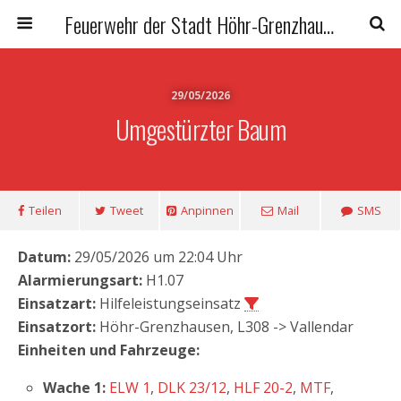
Feuerwehr der Stadt Höhr-Grenzhausen
29/05/2026
Umgestürzter Baum
Teilen
Tweet
Anpinnen
Mail
SMS
Datum:
29/05/2026 um 22:04 Uhr
Alarmierungsart:
H1.07
Einsatzart:
Hilfeleistungseinsatz
Einsatzort:
Höhr-Grenzhausen, L308 -> Vallendar
Einheiten und Fahrzeuge:
Wache 1:
ELW 1
,
DLK 23/12
,
HLF 20-2
,
MTF
,