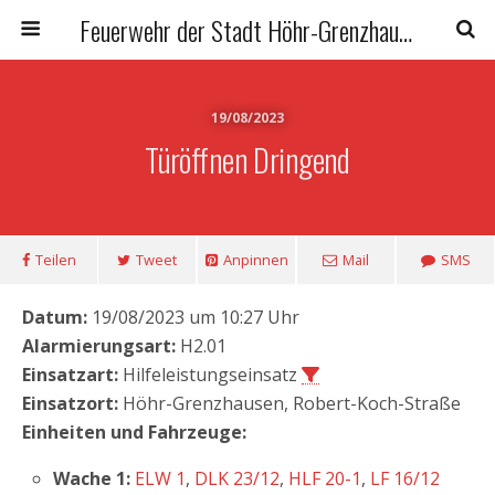
Feuerwehr der Stadt Höhr-Grenzhausen
19/08/2023
Türöffnen Dringend
Teilen
Tweet
Anpinnen
Mail
SMS
Datum:
19/08/2023 um 10:27 Uhr
Alarmierungsart:
H2.01
Einsatzart:
Hilfeleistungseinsatz
Einsatzort:
Höhr-Grenzhausen, Robert-Koch-Straße
Einheiten und Fahrzeuge:
Wache 1:
ELW 1
,
DLK 23/12
,
HLF 20-1
,
LF 16/12