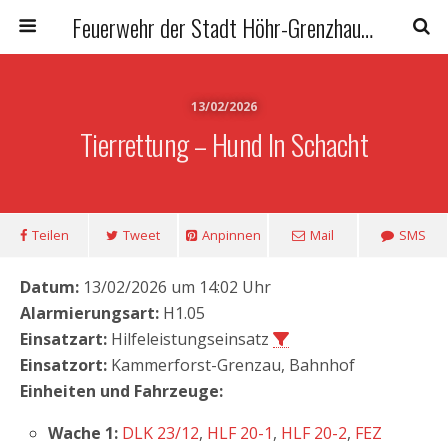
Feuerwehr der Stadt Höhr-Grenzhausen
13/02/2026
Tierrettung – Hund In Schacht
Teilen
Tweet
Anpinnen
Mail
SMS
Datum:
13/02/2026 um 14:02 Uhr
Alarmierungsart:
H1.05
Einsatzart:
Hilfeleistungseinsatz
Einsatzort:
Kammerforst-Grenzau, Bahnhof
Einheiten und Fahrzeuge:
Wache 1:
DLK 23/12
,
HLF 20-1
,
HLF 20-2
,
FEZ