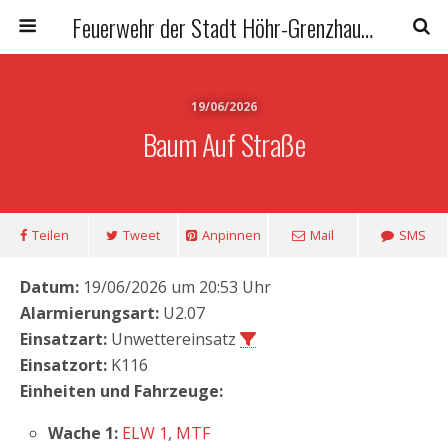
Feuerwehr der Stadt Höhr-Grenzhausen
19/06/2026
Baum Auf Straße
Teilen
Tweet
Anpinnen
Mail
SMS
Datum:
19/06/2026 um 20:53 Uhr
Alarmierungsart:
U2.07
Einsatzart:
Unwettereinsatz
Einsatzort:
K116
Einheiten und Fahrzeuge:
Wache 1:
ELW 1
,
MTF