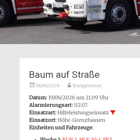
Baum auf Straße
19/06/2026
KnoppSimon
Datum:
19/06/2026 um 21:09 Uhr
Alarmierungsart:
U2.07
Einsatzart:
Hilfeleistungseinsatz
Einsatzort:
Höhr-Grenzhausen
Einheiten und Fahrzeuge:
Wache 1:
ELW 1
,
HLF 20-1
,
FEZ