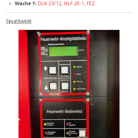
Wache 1:
DLK 23/12
,
HLF 20-1
,
FEZ
Einsatzbericht: