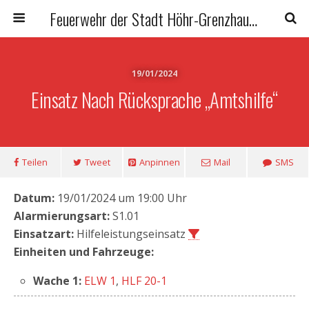
Feuerwehr der Stadt Höhr-Grenzhausen
19/01/2024
Einsatz Nach Rücksprache „Amtshilfe“
Teilen
Tweet
Anpinnen
Mail
SMS
Datum:
19/01/2024 um 19:00 Uhr
Alarmierungsart:
S1.01
Einsatzart:
Hilfeleistungseinsatz
Einheiten und Fahrzeuge:
Wache 1:
ELW 1
,
HLF 20-1