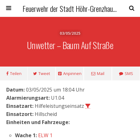
Feuerwehr der Stadt Höhr-Grenzhausen
03/05/2025
Unwetter – Baum Auf Straße
Teilen
Tweet
Anpinnen
Mail
SMS
Datum:
03/05/2025 um 18:04 Uhr
Alarmierungsart:
U1.04
Einsatzart:
Hilfeleistungseinsatz
Einsatzort:
Hillscheid
Einheiten und Fahrzeuge:
Wache 1:
ELW 1