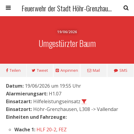
Feuerwehr der Stadt Höhr-Grenzhausen
19/06/2026
Umgestürzter Baum
Teilen
Tweet
Anpinnen
Mail
SMS
Datum:
19/06/2026 um 19:55 Uhr
Alarmierungsart:
H1.07
Einsatzart:
Hilfeleistungseinsatz
Einsatzort:
Höhr-Grenzhausen, L308 -> Vallendar
Einheiten und Fahrzeuge:
Wache 1:
HLF 20-2
,
FEZ