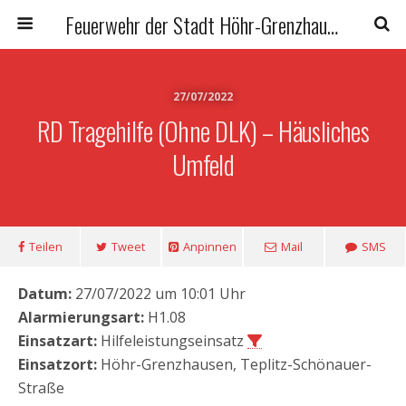
Feuerwehr der Stadt Höhr-Grenzhausen
27/07/2022
RD Tragehilfe (ohne DLK) – Häusliches
Umfeld
Teilen
Tweet
Anpinnen
Mail
SMS
Datum:
27/07/2022 um 10:01 Uhr
Alarmierungsart:
H1.08
Einsatzart:
Hilfeleistungseinsatz
Einsatzort:
Höhr-Grenzhausen, Teplitz-Schönauer-
Straße