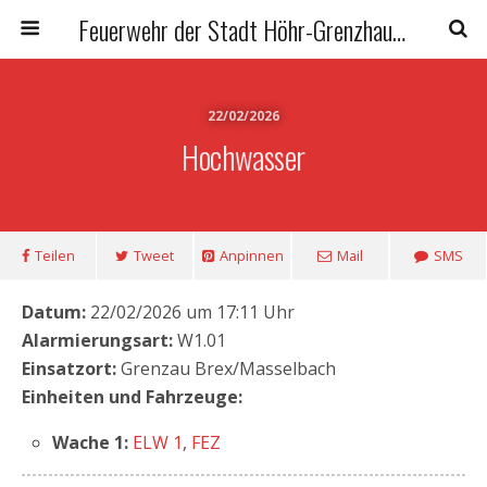
Feuerwehr der Stadt Höhr-Grenzhausen
22/02/2026
Hochwasser
Teilen
Tweet
Anpinnen
Mail
SMS
Datum:
22/02/2026 um 17:11 Uhr
Alarmierungsart:
W1.01
Einsatzort:
Grenzau Brex/Masselbach
Einheiten und Fahrzeuge:
Wache 1:
ELW 1
,
FEZ