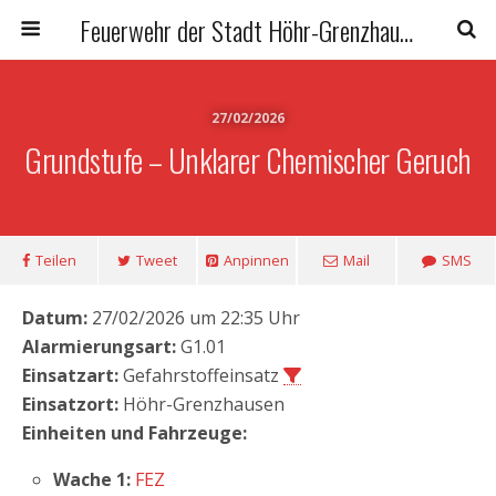
Feuerwehr der Stadt Höhr-Grenzhausen
27/02/2026
Grundstufe – Unklarer Chemischer Geruch
Teilen
Tweet
Anpinnen
Mail
SMS
Datum:
27/02/2026 um 22:35 Uhr
Alarmierungsart:
G1.01
Einsatzart:
Gefahrstoffeinsatz
Einsatzort:
Höhr-Grenzhausen
Einheiten und Fahrzeuge:
Wache 1:
FEZ