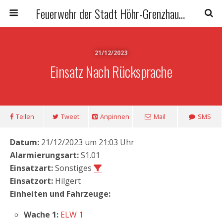
Feuerwehr der Stadt Höhr-Grenzhausen
21/12/2023
Einsatz Nach Rücksprache
Teilen
Tweet
Anpinnen
Mail
SMS
Datum:
21/12/2023 um 21:03 Uhr
Alarmierungsart:
S1.01
Einsatzart:
Sonstiges
Einsatzort:
Hilgert
Einheiten und Fahrzeuge:
Wache 1:
ELW 1